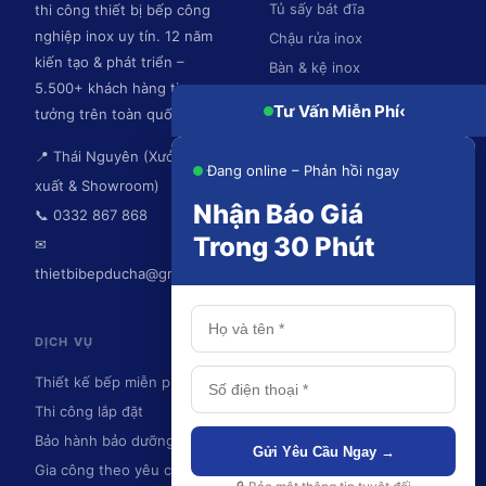
Tủ sấy bát đĩa
thi công thiết bị bếp công
nghiệp inox uy tín. 12 năm
Chậu rửa inox
kiến tạo & phát triển –
Bàn & kệ inox
5.500+ khách hàng tin
Hệ thống hút mùi
Tư Vấn Miễn Phí
‹
tưởng trên toàn quốc.
📍 Thái Nguyên (Xưởng sản
Đang online – Phản hồi ngay
xuất & Showroom)
Nhận Báo Giá
📞 0332 867 868
Trong 30 Phút
✉
thietbibepducha@gmail.com
DỊCH VỤ
KHU VỰC PHỤC VỤ
Thiết kế bếp miễn phí
Thái Nguyên
Thi công lắp đặt
Hà Nội
Bảo hành bảo dưỡng
Ninh Bình
Gửi Yêu Cầu Ngay →
Gia công theo yêu cầu
Hải Phòng