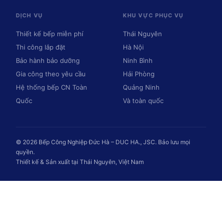
DỊCH VỤ
KHU VỰC PHỤC VỤ
Thiết kế bếp miễn phí
Thái Nguyên
Thi công lắp đặt
Hà Nội
Bảo hành bảo dưỡng
Ninh Bình
Gia công theo yêu cầu
Hải Phòng
Hệ thống bếp CN Toàn
Quảng Ninh
Quốc
Và toàn quốc
© 2026 Bếp Công Nghiệp Đức Hà – DUC HA., JSC. Bảo lưu mọi
quyền.
Thiết kế & Sản xuất tại Thái Nguyên, Việt Nam