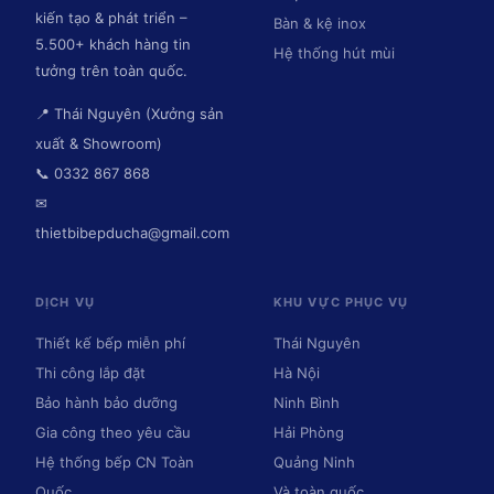
kiến tạo & phát triển –
Bàn & kệ inox
5.500+ khách hàng tin
Hệ thống hút mùi
tưởng trên toàn quốc.
📍 Thái Nguyên (Xưởng sản
xuất & Showroom)
📞 0332 867 868
✉
thietbibepducha@gmail.com
DỊCH VỤ
KHU VỰC PHỤC VỤ
Thiết kế bếp miễn phí
Thái Nguyên
Thi công lắp đặt
Hà Nội
Bảo hành bảo dưỡng
Ninh Bình
Gia công theo yêu cầu
Hải Phòng
Hệ thống bếp CN Toàn
Quảng Ninh
Quốc
Và toàn quốc