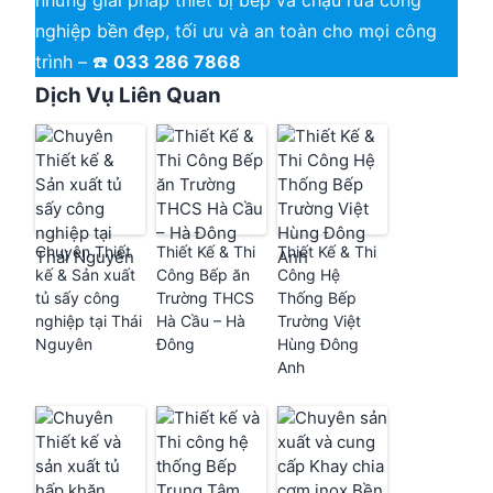
những giải pháp thiết bị bếp và chậu rửa công
nghiệp bền đẹp, tối ưu và an toàn cho mọi công
trình – ☎️
033 286 7868
Dịch Vụ Liên Quan
Chuyên Thiết
Thiết Kế & Thi
Thiết Kế & Thi
kế & Sản xuất
Công Bếp ăn
Công Hệ
tủ sấy công
Trường THCS
Thống Bếp
nghiệp tại Thái
Hà Cầu – Hà
Trường Việt
Nguyên
Đông
Hùng Đông
Anh