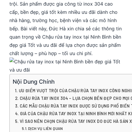
trội. Sản phẩm được gia công từ inox 304 cao
cấp, bền đẹp, giá tốt kèm nhiều ưu đãi dành cho
nhà hàng, trường học, bệnh viện và các mô hình
bếp. Bài viết này, Đức Hà xin chia sẻ các thông tin
quan trọng về Chậu rửa tay inox tại Ninh Bình bền
đẹp giá Tốt và ưu đãi để lựa chọn được sản phẩm
chất lượng – phù hợp – tối ưu chi phí.
Nội Dung Chính
ƯU ĐIỂM VƯỢT TRỘI CỦA CHẬU RỬA TAY INOX CÔNG NGHI
CHẬU RỬA TAY INOX 304 – LỰA CHỌN BỀN ĐẸP CHO MỌI 
CÁC MẪU CHẬU RỬA TAY INOX ĐƯỢC SỬ DỤNG PHỔ BIẾN 
GIÁ CỦA CHẬU RỬA TAY INOX TẠI NINH BÌNH MỚI NHẤT 
VÌ SAO NÊN CHỌN CHẬU RỬA TAY INOX DO ĐỨC HÀ SẢN X
DỊCH VỤ LIÊN QUAN