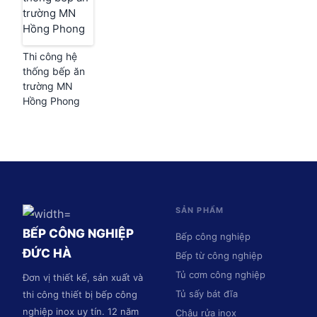
Thi công hệ
thống bếp ăn
trường MN
Hồng Phong
SẢN PHẨM
BẾP CÔNG NGHIỆP
Bếp công nghiệp
ĐỨC HÀ
Bếp từ công nghiệp
Tủ cơm công nghiệp
Đơn vị thiết kế, sản xuất và
Tủ sấy bát đĩa
thi công thiết bị bếp công
nghiệp inox uy tín. 12 năm
Chậu rửa inox