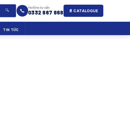
Hotline tư vấn
📞
🔍
📄 CATALOGUE
0332 867 868
TIN TỨC