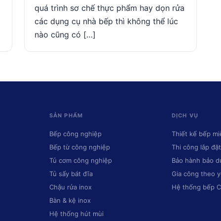
quá trình sơ chế thực phẩm hay dọn rửa
các dụng cụ nhà bếp thì không thể lúc
nào cũng có […]
SẢN PHẨM
DỊCH VỤ
Bếp công nghiệp
Thiết kế bếp mi
Bếp từ công nghiệp
Thi công lắp đặt
Tủ cơm công nghiệp
Bảo hành bảo 
Tủ sấy bát đĩa
Gia công theo 
Chậu rửa inox
Hệ thống bếp 
Bàn & kệ inox
Hệ thống hút mùi