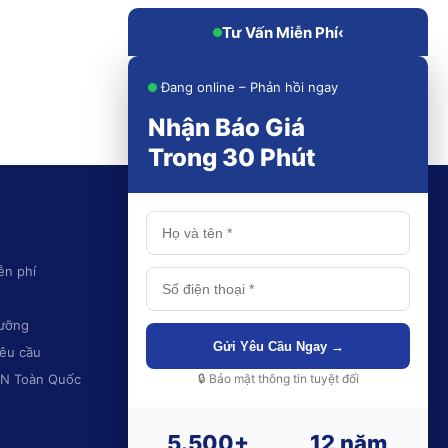
Tư Vấn Miễn Phí
‹
Đang online – Phản hồi ngay
Nhận Báo Giá
Trong 30 Phút
KHU VỰC PHỤC VỤ
ễn phí
Thái Nguyên
Hà Nội
dưỡng
Ninh Bình
Gửi Yêu Cầu Ngay →
yêu cầu
Hải Phòng
CN Toàn Quốc
Quảng Ninh
🔒 Bảo mật thông tin tuyệt đối
Và toàn quốc
5.500+
12 năm