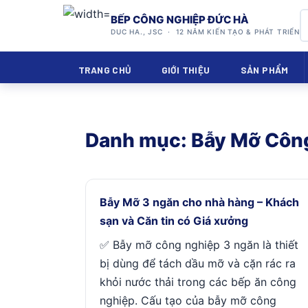
BẾP CÔNG NGHIỆP ĐỨC HÀ
DUC HA., JSC · 12 NĂM KIẾN TẠO & PHÁT TRIỂN
TRANG CHỦ
GIỚI THIỆU
SẢN PHẨM
Danh mục:
Bẫy Mỡ Côn
Bẫy Mỡ 3 ngăn cho nhà hàng – Khách
sạn và Căn tin có Giá xưởng
✅ Bẫy mỡ công nghiệp 3 ngăn là thiết
bị dùng để tách dầu mỡ và cặn rác ra
khỏi nước thải trong các bếp ăn công
nghiệp. Cấu tạo của bẫy mỡ công