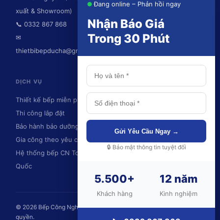
Đang online – Phản hồi ngay
xuất & Showroom)
Nhận Báo Giá
📞 0332 867 868
Trong 30 Phút
✉
thietbibepducha@gmail.com
DỊCH VỤ
KHU VỰC PHỤC VỤ
Thiết kế bếp miễn phí
Thái Nguyên
Thi công lắp đặt
Hà Nội
Bảo hành bảo dưỡng
Ninh Bình
Gửi Yêu Cầu Ngay →
Gia công theo yêu cầu
Hải Phòng
🔒 Bảo mật thông tin tuyệt đối
Hệ thống bếp CN Toàn
Quảng Ninh
Quốc
Và toàn quốc
5.500+
12 năm
💬
Khách hàng
Kinh nghiệm
© 2026 Bếp Công Nghiệp Đức Hà – DUC HA., JSC. Bảo lưu mọi
quyền.