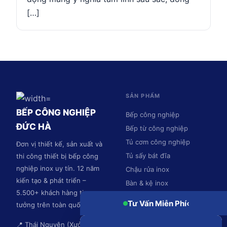
[…]
SẢN PHẨM
BẾP CÔNG NGHIỆP
Bếp công nghiệp
ĐỨC HÀ
Bếp từ công nghiệp
Tủ cơm công nghiệp
Đơn vị thiết kế, sản xuất và
Tủ sấy bát đĩa
thi công thiết bị bếp công
nghiệp inox uy tín. 12 năm
Chậu rửa inox
kiến tạo & phát triển –
Bàn & kệ inox
5.500+ khách hàng tin
Hệ thống hút mùi
Tư Vấn Miễn Phí
‹
tưởng trên toàn quốc.
📍 Thái Nguyên (Xưởng sản