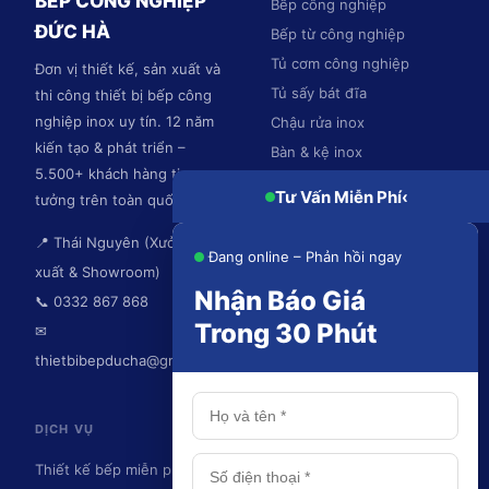
BẾP CÔNG NGHIỆP
Bếp công nghiệp
ĐỨC HÀ
Bếp từ công nghiệp
Tủ cơm công nghiệp
Đơn vị thiết kế, sản xuất và
Tủ sấy bát đĩa
thi công thiết bị bếp công
nghiệp inox uy tín. 12 năm
Chậu rửa inox
kiến tạo & phát triển –
Bàn & kệ inox
5.500+ khách hàng tin
Hệ thống hút mùi
Tư Vấn Miễn Phí
‹
tưởng trên toàn quốc.
📍 Thái Nguyên (Xưởng sản
Đang online – Phản hồi ngay
xuất & Showroom)
Nhận Báo Giá
📞 0332 867 868
Trong 30 Phút
✉
thietbibepducha@gmail.com
DỊCH VỤ
KHU VỰC PHỤC VỤ
Thiết kế bếp miễn phí
Thái Nguyên