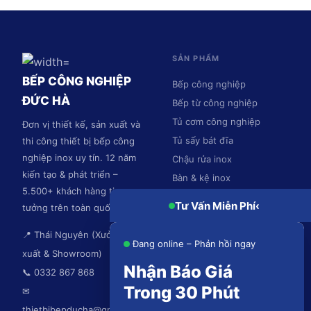
SẢN PHẨM
BẾP CÔNG NGHIỆP
Bếp công nghiệp
ĐỨC HÀ
Bếp từ công nghiệp
Tủ cơm công nghiệp
Đơn vị thiết kế, sản xuất và
Tủ sấy bát đĩa
thi công thiết bị bếp công
nghiệp inox uy tín. 12 năm
Chậu rửa inox
kiến tạo & phát triển –
Bàn & kệ inox
5.500+ khách hàng tin
Hệ thống hút mùi
Tư Vấn Miễn Phí
‹
tưởng trên toàn quốc.
📍 Thái Nguyên (Xưởng sản
Đang online – Phản hồi ngay
xuất & Showroom)
Nhận Báo Giá
📞 0332 867 868
Trong 30 Phút
✉
thietbibepducha@gmail.com