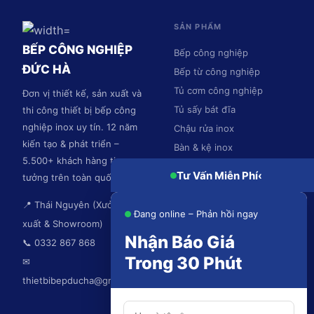
SẢN PHẨM
BẾP CÔNG NGHIỆP
Bếp công nghiệp
ĐỨC HÀ
Bếp từ công nghiệp
Tủ cơm công nghiệp
Đơn vị thiết kế, sản xuất và
Tủ sấy bát đĩa
thi công thiết bị bếp công
nghiệp inox uy tín. 12 năm
Chậu rửa inox
kiến tạo & phát triển –
Bàn & kệ inox
5.500+ khách hàng tin
Hệ thống hút mùi
Tư Vấn Miễn Phí
‹
tưởng trên toàn quốc.
📍 Thái Nguyên (Xưởng sản
Đang online – Phản hồi ngay
xuất & Showroom)
Nhận Báo Giá
📞 0332 867 868
Trong 30 Phút
✉
thietbibepducha@gmail.com