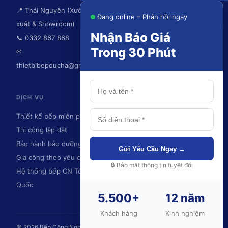
📍 Thái Nguyên (Xưởng sản
Đang online – Phản hồi ngay
xuất & Showroom)
Nhận Báo Giá
📞 0332 867 868
Trong 30 Phút
✉
thietbibepducha@gmail.com
DỊCH VỤ
KHU VỰC PHỤC VỤ
Thiết kế bếp miễn phí
Thái Nguyên
Thi công lắp đặt
Hà Nội
Bảo hành bảo dưỡng
Ninh Bình
Gửi Yêu Cầu Ngay →
Gia công theo yêu cầu
Hải Phòng
🔒 Bảo mật thông tin tuyệt đối
Hệ thống bếp CN Toàn
Quảng Ninh
Quốc
Và toàn quốc
5.500+
12 năm
💬
Khách hàng
Kinh nghiệm
© 2026 Bếp Công Nghiệp Đức Hà – DUC HA., JSC. Bảo lưu mọi