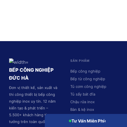
SẢN PHẨM
BẾP CÔNG NGHIỆP
Bếp công nghiệp
ĐỨC HÀ
Bếp từ công nghiệp
Tủ cơm công nghiệp
Đơn vị thiết kế, sản xuất và
Tủ sấy bát đĩa
thi công thiết bị bếp công
nghiệp inox uy tín. 12 năm
Chậu rửa inox
kiến tạo & phát triển –
Bàn & kệ inox
5.500+ khách hàng tin
Hệ thống hút mùi
Tư Vấn Miễn Phí
‹
tưởng trên toàn quốc.