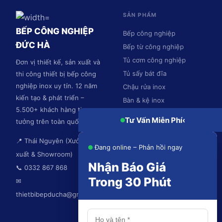
SẢN PHẨM
BẾP CÔNG NGHIỆP
Bếp công nghiệp
ĐỨC HÀ
Bếp từ công nghiệp
Tủ cơm công nghiệp
Đơn vị thiết kế, sản xuất và
Tủ sấy bát đĩa
thi công thiết bị bếp công
nghiệp inox uy tín. 12 năm
Chậu rửa inox
kiến tạo & phát triển –
Bàn & kệ inox
5.500+ khách hàng tin
Hệ thống hút mùi
Tư Vấn Miễn Phí
‹
tưởng trên toàn quốc.
📍 Thái Nguyên (Xưởng sản
Đang online – Phản hồi ngay
xuất & Showroom)
Nhận Báo Giá
📞 0332 867 868
Trong 30 Phút
✉
thietbibepducha@gmail.com