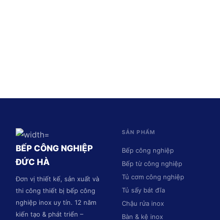
SẢN PHẨM
BẾP CÔNG NGHIỆP
Bếp công nghiệp
ĐỨC HÀ
Bếp từ công nghiệp
Tủ cơm công nghiệp
Đơn vị thiết kế, sản xuất và
Tủ sấy bát đĩa
thi công thiết bị bếp công
nghiệp inox uy tín. 12 năm
Chậu rửa inox
kiến tạo & phát triển –
Bàn & kệ inox