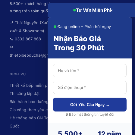
5.500+ khách hàng tin
Hệ thống hút mùi
Tư Vấn Miễn Phí
‹
tưởng trên toàn quốc.
📍 Thái Nguyên (Xưởng sản
Đang online – Phản hồi ngay
xuất & Showroom)
Nhận Báo Giá
📞 0332 867 868
Trong 30 Phút
✉
thietbibepducha@gmail.com
DỊCH VỤ
KHU VỰC PHỤC VỤ
Thiết kế bếp miễn phí
Thái Nguyên
Thi công lắp đặt
Hà Nội
Bảo hành bảo dưỡng
Ninh Bình
Gửi Yêu Cầu Ngay →
Gia công theo yêu cầu
Hải Phòng
🔒 Bảo mật thông tin tuyệt đối
Hệ thống bếp CN Toàn
Quảng Ninh
Quốc
Và toàn quốc
5.500+
12 năm