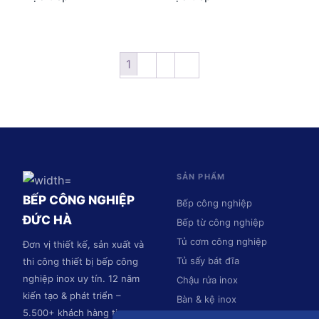
1
2
3
→
SẢN PHẨM
BẾP CÔNG NGHIỆP
Bếp công nghiệp
ĐỨC HÀ
Bếp từ công nghiệp
Tủ cơm công nghiệp
Đơn vị thiết kế, sản xuất và
Tủ sấy bát đĩa
thi công thiết bị bếp công
nghiệp inox uy tín. 12 năm
Chậu rửa inox
kiến tạo & phát triển –
Bàn & kệ inox
5.500+ khách hàng tin
Hệ thống hút mùi