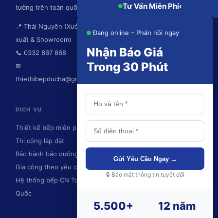
Tư Vấn Miễn Phí
‹
tưởng trên toàn quốc.
📍 Thái Nguyên (Xưởng sản
Đang online – Phản hồi ngay
xuất & Showroom)
Nhận Báo Giá
📞 0332 867 868
Trong 30 Phút
✉
thietbibepducha@gmail.com
DỊCH VỤ
KHU VỰC PHỤC VỤ
Thiết kế bếp miễn phí
Thái Nguyên
Thi công lắp đặt
Hà Nội
Bảo hành bảo dưỡng
Ninh Bình
Gửi Yêu Cầu Ngay →
Gia công theo yêu cầu
Hải Phòng
🔒 Bảo mật thông tin tuyệt đối
Hệ thống bếp CN Toàn
Quảng Ninh
Quốc
Và toàn quốc
5.500+
12 năm