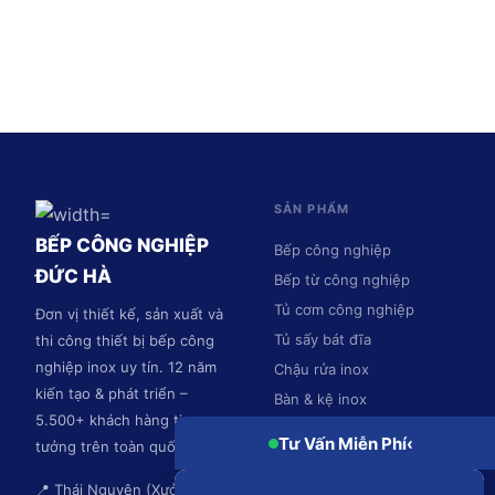
SẢN PHẨM
BẾP CÔNG NGHIỆP
Bếp công nghiệp
ĐỨC HÀ
Bếp từ công nghiệp
Tủ cơm công nghiệp
Đơn vị thiết kế, sản xuất và
Tủ sấy bát đĩa
thi công thiết bị bếp công
nghiệp inox uy tín. 12 năm
Chậu rửa inox
kiến tạo & phát triển –
Bàn & kệ inox
5.500+ khách hàng tin
Hệ thống hút mùi
Tư Vấn Miễn Phí
‹
tưởng trên toàn quốc.
📍 Thái Nguyên (Xưởng sản