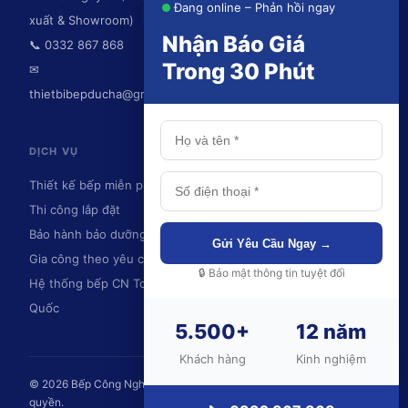
Đang online – Phản hồi ngay
xuất & Showroom)
Nhận Báo Giá
📞 0332 867 868
Trong 30 Phút
✉
thietbibepducha@gmail.com
DỊCH VỤ
KHU VỰC PHỤC VỤ
Thiết kế bếp miễn phí
Thái Nguyên
Thi công lắp đặt
Hà Nội
Bảo hành bảo dưỡng
Ninh Bình
Gửi Yêu Cầu Ngay →
Gia công theo yêu cầu
Hải Phòng
🔒 Bảo mật thông tin tuyệt đối
Hệ thống bếp CN Toàn
Quảng Ninh
Quốc
Và toàn quốc
5.500+
12 năm
💬
Khách hàng
Kinh nghiệm
© 2026 Bếp Công Nghiệp Đức Hà – DUC HA., JSC. Bảo lưu mọi
quyền.