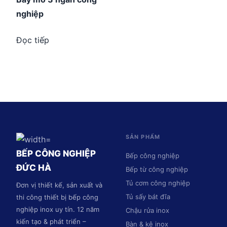
nghiệp
Đọc tiếp
SẢN PHẨM
BẾP CÔNG NGHIỆP
Bếp công nghiệp
ĐỨC HÀ
Bếp từ công nghiệp
Tủ cơm công nghiệp
Đơn vị thiết kế, sản xuất và
Tủ sấy bát đĩa
thi công thiết bị bếp công
nghiệp inox uy tín. 12 năm
Chậu rửa inox
kiến tạo & phát triển –
Bàn & kệ inox