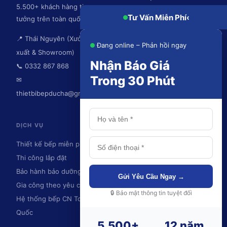
5.500+ khách hàng tin
Hệ thống hút mùi
Tư Vấn Miễn Phí
‹
tưởng trên toàn quốc.
📍 Thái Nguyên (Xưởng sản
Đang online – Phản hồi ngay
xuất & Showroom)
Nhận Báo Giá
📞 0332 867 868
Trong 30 Phút
✉
thietbibepducha@gmail.com
DỊCH VỤ
KHU VỰC PHỤC VỤ
Thiết kế bếp miễn phí
Thái Nguyên
Thi công lắp đặt
Hà Nội
Bảo hành bảo dưỡng
Ninh Bình
Gửi Yêu Cầu Ngay →
Gia công theo yêu cầu
Hải Phòng
🔒 Bảo mật thông tin tuyệt đối
Hệ thống bếp CN Toàn
Quảng Ninh
Quốc
Và toàn quốc
5.500+
12 năm