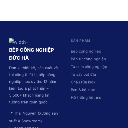
SẢN PHẨM
BẾP CÔNG NGHIỆP
Bếp công nghiệp
ĐỨC HÀ
Bếp từ công nghiệp
Tủ cơm công nghiệp
Đơn vị thiết kế, sản xuất và
Tủ sấy bát đĩa
thi công thiết bị bếp công
nghiệp inox uy tín. 12 năm
Chậu rửa inox
kiến tạo & phát triển –
Bàn & kệ inox
5.500+ khách hàng tin
Hệ thống hút mùi
tưởng trên toàn quốc.
📍 Thái Nguyên (Xưởng sản
xuất & Showroom)