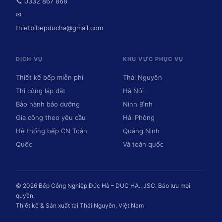
📞 0332 867 868
✉
thietbibepducha@gmail.com
DỊCH VỤ
KHU VỰC PHỤC VỤ
Thiết kế bếp miễn phí
Thái Nguyên
Thi công lắp đặt
Hà Nội
Bảo hành bảo dưỡng
Ninh Bình
Gia công theo yêu cầu
Hải Phòng
Hệ thống bếp CN Toàn
Quảng Ninh
Quốc
Và toàn quốc
© 2026 Bếp Công Nghiệp Đức Hà – DUC HA., JSC. Bảo lưu mọi
quyền.
Thiết kế & Sản xuất tại Thái Nguyên, Việt Nam