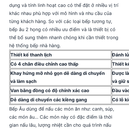
dụng và tính linh hoạt cao có thể đặt ở nhiều vị trí
khác nhau phù hợp với mô hình và nhu cầu của
từng khách hàng. So với các loại bếp tương tự,
bếp âu 2 họng có nhiều ưu điểm và là thiết bị có
thể bổ sung thêm nhanh chóng khi cần thiết trong
hệ thống bếp nhà hàng.
Thiết kế thanh lịch
Đánh l
Có 4 chân điều chỉnh cao thấp
Thiết k
Khay hứng mỡ nhỏ gọn dễ dàng di chuyển
Được l
và làm sạch
và
giữ 
Van bằng đồng có độ chính xác cao
Đầu và
Dễ dàng di chuyển các kiềng gang
Có lỗ k
Bếp Âu dùng để nấu các món ăn như: canh, súp,
các món âu… Các món này có đặc điểm là thời
gian nấu lâu, lượng nhiệt cần cho quá trình nấu