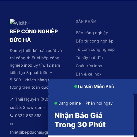
SẢN PHẨM
BẾP CÔNG NGHIỆP
Bếp công nghiệp
ĐỨC HÀ
Bếp từ công nghiệp
Tủ cơm công nghiệp
Đơn vị thiết kế, sản xuất và
Tủ sấy bát đĩa
thi công thiết bị bếp công
nghiệp inox uy tín. 12 năm
Chậu rửa inox
kiến tạo & phát triển –
Bàn & kệ inox
5.500+ khách hàng tin
Hệ thống hút mùi
Tư Vấn Miễn Phí
‹
tưởng trên toàn quốc.
📍 Thái Nguyên (Xưởng sản
Đang online – Phản hồi ngay
xuất & Showroom)
Nhận Báo Giá
📞 0332 867 868
Trong 30 Phút
✉
thietbibepducha@gmail.com