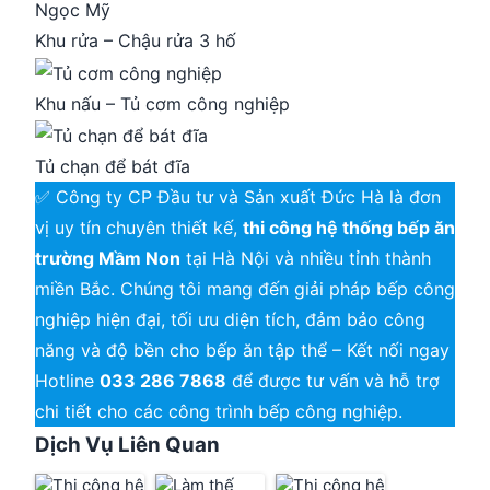
Khu rửa – Chậu rửa 3 hố
Khu nấu – Tủ cơm công nghiệp
Tủ chạn để bát đĩa
✅ Công ty CP Đầu tư và Sản xuất Đức Hà là đơn
vị uy tín chuyên thiết kế,
thi công hệ thống bếp ăn
trường Mầm Non
tại Hà Nội và nhiều tỉnh thành
miền Bắc. Chúng tôi mang đến giải pháp bếp công
nghiệp hiện đại, tối ưu diện tích, đảm bảo công
năng và độ bền cho bếp ăn tập thể – Kết nối ngay
Hotline
033 286 7868
để được tư vấn và hỗ trợ
chi tiết cho các công trình bếp công nghiệp.
Dịch Vụ Liên Quan