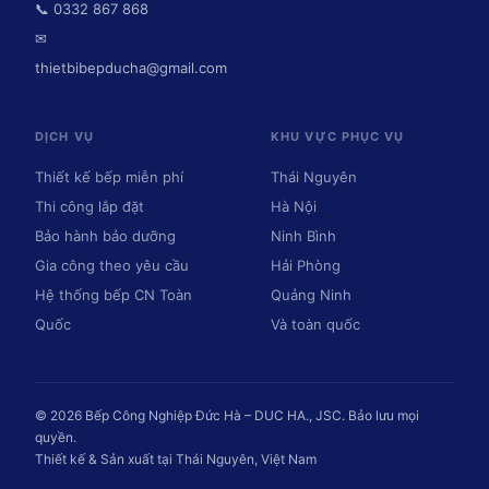
📞 0332 867 868
✉
thietbibepducha@gmail.com
DỊCH VỤ
KHU VỰC PHỤC VỤ
Thiết kế bếp miễn phí
Thái Nguyên
Thi công lắp đặt
Hà Nội
Bảo hành bảo dưỡng
Ninh Bình
Gia công theo yêu cầu
Hải Phòng
Hệ thống bếp CN Toàn
Quảng Ninh
Quốc
Và toàn quốc
© 2026 Bếp Công Nghiệp Đức Hà – DUC HA., JSC. Bảo lưu mọi
quyền.
Thiết kế & Sản xuất tại Thái Nguyên, Việt Nam