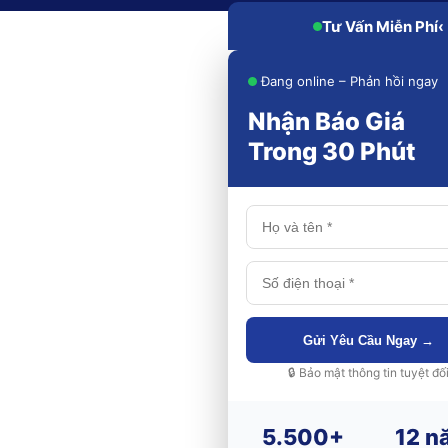
Tư Vấn Miễn Phí
‹
Đang online – Phản hồi ngay
Nhận Báo Giá
Trong 30 Phút
Gửi Yêu Cầu Ngay →
🔒 Bảo mật thông tin tuyệt đố
5.500+
12 n