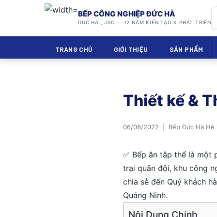
BẾP CÔNG NGHIỆP ĐỨC HÀ
DUC HA., JSC · 12 NĂM KIẾN TẠO & PHÁT TRIỂN
TRANG CHỦ
GIỚI THIỆU
SẢN PHẨM
Thiết kế & T
06/08/2022 | Bếp Đức Hà Hệ
✅ Bếp ăn tập thể là một 
trại quân đội, khu công 
chia sẻ đến Quý khách hàn
Quảng Ninh.
Nội Dung Chính