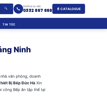
Hotline tư vấn
📞
🔍
📄 CATALOGUE
0332 867 868
TIN TỨC
uảng Ninh
à nhà văn phòng, doanh
hiết Bị Bếp Đức Hà
Xin
i công Bếp ăn tập thể tại