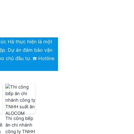
ức Hà thực hiện là một
iệp. Dự án đảm bảo vận
ho chủ đầu tư. ☎️ Hotline
Thi công bếp
ất
ăn chi nhánh
a
công ty TNHH