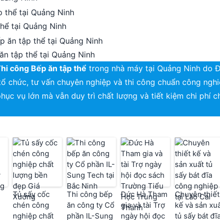
thể tại Quảng Ninh
ăn tập thể tại Quảng Ninh
hi công Bếp ăn tập thể
trong nhà máy tại Quảng Ninh do Đ
tổ chức, tư vấn chuyên nghiệp và thi công chuẩn công ngh
hục vụ lớn mà vẫn duy trì chất lượng và tiết kiệm chi phí c
Tủ sấy cốc
Thi công bếp
Đức Hà Tham
Chuyên thiết
chén công
ăn công ty Cổ
gia và tài Trợ
kế và sản xu
nghiệp chất
phần IL-Sung
ngày hội đọc
tủ sấy bát đĩ