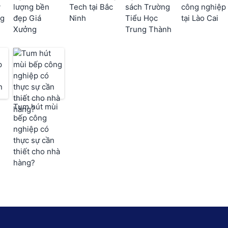
y
lượng bền
Tech tại Bắc
sách Trường
công nghiệp
ng
đẹp Giá
Ninh
Tiểu Học
tại Lào Cai
Xưởng
Trung Thành
g
Tum hút mùi
bếp công
nghiệp có
thực sự cần
thiết cho nhà
hàng?