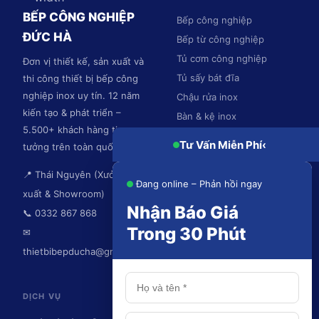
BẾP CÔNG NGHIỆP
Bếp công nghiệp
ĐỨC HÀ
Bếp từ công nghiệp
Tủ cơm công nghiệp
Đơn vị thiết kế, sản xuất và
Tủ sấy bát đĩa
thi công thiết bị bếp công
nghiệp inox uy tín. 12 năm
Chậu rửa inox
kiến tạo & phát triển –
Bàn & kệ inox
5.500+ khách hàng tin
Hệ thống hút mùi
Tư Vấn Miễn Phí
‹
tưởng trên toàn quốc.
📍 Thái Nguyên (Xưởng sản
Đang online – Phản hồi ngay
xuất & Showroom)
Nhận Báo Giá
📞 0332 867 868
Trong 30 Phút
✉
thietbibepducha@gmail.com
DỊCH VỤ
KHU VỰC PHỤC VỤ