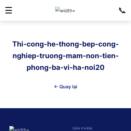
📞
☰
Thi-cong-he-thong-bep-cong-
nghiep-truong-mam-non-tien-
phong-ba-vi-ha-noi20
← Quay lại
SẢN PHẨM