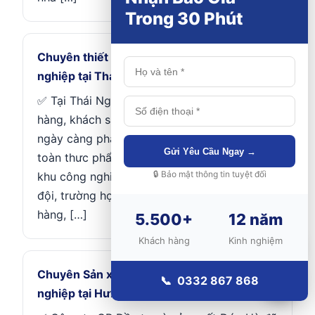
Trong 30 Phút
Chuyên thiết kế và lắp đặt chậu rửa công
nghiệp tại Thái Nguyên
✅ Tại Thái Nguyên các khu công nghiệp, nhà
hàng, khách sạn hay các khu nghỉ dưỡng, …
ngày càng phát triển để đảm bảo vệ sinh an
Gửi Yêu Cầu Ngay →
toàn thưc phẩm cho các căng tin trong các
🔒 Bảo mật thông tin tuyệt đối
khu công nghiệp, bệnh viện, doanh trại quân
đội, trường học hay các gian bếp của nhà
hàng, […]
5.500+
12 năm
💬
Khách hàng
Kinh nghiệm
Chuyên Sản xuất và lắp đặt tủ sấy công
📞
📞 0332 867 868
nghiệp tại Hưng Yên