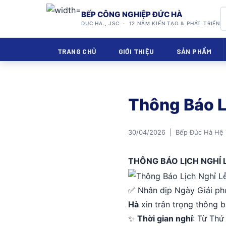
BẾP CÔNG NGHIỆP ĐỨC HÀ
DUC HA., JSC · 12 NĂM KIẾN TẠO & PHÁT TRIỂN
TRANG CHỦ
GIỚI THIỆU
SẢN PHẨM
Thông Báo L
30/04/2026 | Bếp Đức Hà Hệ
THÔNG BÁO LỊCH NGHỈ LỄ
✅ Nhân dịp Ngày Giải ph
Hà
xin trân trọng thông bá
✨
Thời gian nghỉ
: Từ Thứ