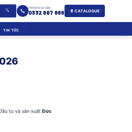
Hotline tư vấn
📞
🔍
📄 CATALOGUE
0332 867 868
TIN TỨC
2026
Đầu tư và sản xuất
Đức