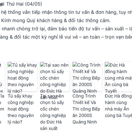
ại
: Thứ Hai (04/05)
, hệ thống vẫn tiếp nhận thông tin tư vấn & đơn hàng, tuy 
. Kính mong Quý khách hàng & đối tác thông cảm.
 nhanh chóng trở lại, đảm bảo tiến độ tư vấn – sản xuất – 
ng & đối tác một kỳ nghỉ lễ vui vẻ – an toàn – trọn vẹn bên
ĩa
Tủ sấy khay
Tại sao nên
Công Trình
Đức Hà đồng
p
công nghiệp
chọn tủ sấy
Thiết kế Và
hành cùng
àm
hoạt động
cốc chén
Thi công Bếp
nhà máy Ăn
theo nguyên
công nghiệp
ăn 2000S
cùng bà Tuy
p
lý nào?
do Đức Hà
Quảng Ninh
sản xuất