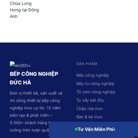
Chùa Long
Hưng tại Đông
Anh
SẢN PHẨM
BẾP CÔNG NGHIỆP
Bếp công nghiệp
ĐỨC HÀ
Bếp từ công nghiệp
Tủ cơm công nghiệp
Đơn vị thiết kế, sản xuất và
Tủ sấy bát đĩa
thi công thiết bị bếp công
nghiệp inox uy tín. 12 năm
Chậu rửa inox
kiến tạo & phát triển –
Bàn & kệ inox
5.500+ khách hàng tin
Hệ thống hút mùi
Tư Vấn Miễn Phí
‹
tưởng trên toàn quốc.