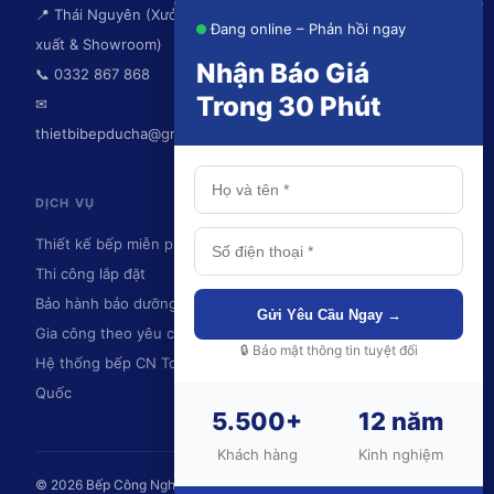
📍 Thái Nguyên (Xưởng sản
Đang online – Phản hồi ngay
xuất & Showroom)
Nhận Báo Giá
📞 0332 867 868
Trong 30 Phút
✉
thietbibepducha@gmail.com
DỊCH VỤ
KHU VỰC PHỤC VỤ
Thiết kế bếp miễn phí
Thái Nguyên
Thi công lắp đặt
Hà Nội
Bảo hành bảo dưỡng
Ninh Bình
Gửi Yêu Cầu Ngay →
Gia công theo yêu cầu
Hải Phòng
🔒 Bảo mật thông tin tuyệt đối
Hệ thống bếp CN Toàn
Quảng Ninh
Quốc
Và toàn quốc
5.500+
12 năm
💬
Khách hàng
Kinh nghiệm
© 2026 Bếp Công Nghiệp Đức Hà – DUC HA., JSC. Bảo lưu mọi