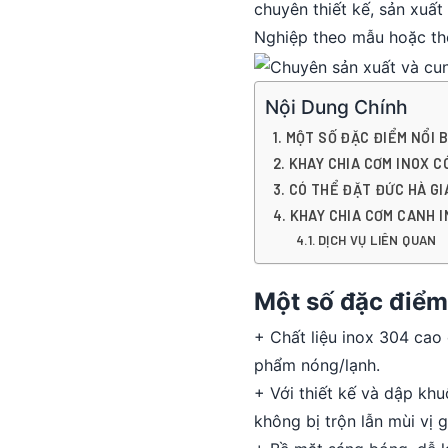
chuyên thiết kế, sản xuấ
Nghiệp theo mẫu hoặc the
Nội Dung Chính
MỘT SỐ ĐẶC ĐIỂM NỔI 
KHAY CHIA CƠM INOX C
CÓ THỂ ĐẶT ĐỨC HÀ GI
KHAY CHIA CƠM CANH I
DỊCH VỤ LIÊN QUAN
Một số đặc điểm
+ Chất liệu inox 304 cao 
phẩm nóng/lạnh.
+ Với thiết kế và dập khu
không bị trộn lẫn mùi vị 