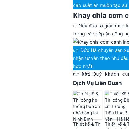
cấp suất ăn muốn tạo sự
Khay chia cơm c
✅ Nếu đưa ra giải pháp lự
trong các bếp ăn công ng
👉 Đức Hà chuyên sản xuấ
nhận tư vấn theo nhu cầ
hợp nhất!
👉 
Mời
 Quý khách cù
Dịch Vụ Liên Quan
Thiết kế & Thi
Thiết Kế & 