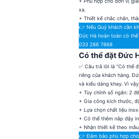
+ Phù hợp cho đơn vị gia
xa.
+ Thiết kế chắc chắn, thà
👉 Nếu Quý khách cần kh
Đức Hà hoàn toàn có thể 
033 286 7868
Có thể đặt Đức 
✅ Câu trả lời là “Có thể 
riêng của khách hàng. Đứ
và kiểu dáng khay. Vì vậ
+ Tùy chỉnh số ngăn: 2 đ
+ Gia công kích thước, đ
+ Lựa chọn chất liệu ino
+ Có thể thêm nắp đậy in
+ Nhận thiết kế theo mẫu
👉 Đảm bảo phù hợp cho 