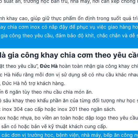
o suất ăn, trường học bán trú, nhà máy, nơi cần xếp chồng
nh khay cao, giúp giữ thực phẩm ổn định trong suốt quá trì
ay chia cơm inox có nắp đậy để phục vụ việc giao hàng ho
gia công theo yêu cầu, đảm bảo độ khít, chắc chắn và dễ s
Hà gia công khay chia cơm theo yêu cầ
đặt theo yêu cầu”,
Đức Hà
hoàn toàn nhận gia công khay chi
c Hà hiểu rằng mỗi đơn vị sử dụng sẽ có nhu cầu khác nhau
y, Đức Hà hỗ trợ khách hàng.
ến 6 ngăn tùy theo nhu cầu chia món ăn.
ộ sâu khay theo khẩu phần ăn của từng đối tượng như học s
x: inox 304 cao cấp hoặc inox 201 theo ngân sách.
ox hoặc nhựa, bo viền an toàn hoặc dập logo theo yêu cầu
 sẵn có hoặc bản vẽ kỹ thuật khách cung cấp.
các đơn vị trường học, bệnh viện, nhà máy, bếp ăn công n