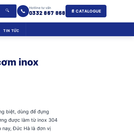
Hotline tư vấn
📞
🔍
📄 CATALOGUE
0332 867 868
TIN TỨC
cơm inox
ng biệt, dùng để đựng
ờng được làm từ inox 304
 nay, Đức Hà là đơn vị