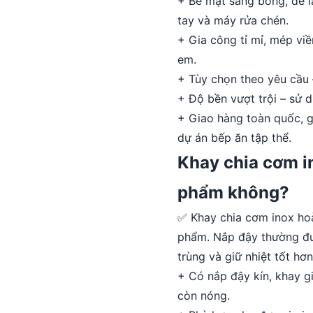
+ Bề mặt sáng bóng, dễ la
tay và máy rửa chén.
+ Gia công tỉ mỉ, mép viề
em.
+ Tùy chọn theo yêu cầu 
+ Độ bền vượt trội – sử 
+ Giao hàng toàn quốc, g
dự án bếp ăn tập thể.
Khay chia cơm i
phẩm không?
✅ Khay chia cơm inox hoà
phẩm. Nắp đậy thường đượ
trùng và giữ nhiệt tốt hơ
+ Có nắp đậy kín, khay g
còn nóng.