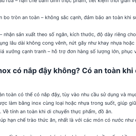
u rửa – hạn chế bám dính thực phẩm, tiết kiệm thời gian vệ
n bo tròn an toàn – không sắc cạnh, đảm bảo an toàn khi sử
– nhận sản xuất theo số ngăn, kích thước, độ dày riêng cho
dụng lâu dài không cong vênh, nứt gãy như khay nhựa hoặ
iá xưởng cạnh tranh – hỗ trợ đơn hàng số lượng lớn, phục
nox có nắp đậy không? Có an toàn khi
n toàn có thể có nắp đậy, tùy vào nhu cầu sử dụng và mụ
c làm bằng inox cùng loại hoặc nhựa trong suốt, giúp giữ 
n. Về tính an toàn khi di chuyển thực phẩm, đồ ăn.
iúp hạn chế trào thức ăn, nhất là với các món có nước như