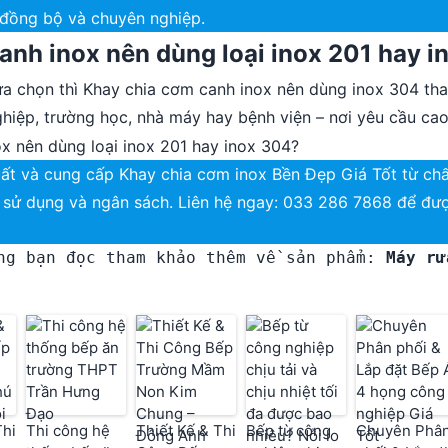
 đồng bộ và chuyên nghiệp.
anh inox nên dùng loại inox 201 hay 
a chọn thì Khay chia cơm canh inox nên dùng inox 304 thay 
hiệp, trường học, nhà máy hay bệnh viện – nơi yêu cầu cao
t và cung cấp Khay chia cơm inox Bền Đẹp Giá Tốt từ chất
u sử dụng và ngân sách. Liên hệ ngay: 033 286 7868 để đư
ng bạn đọc tham khảo thêm về sản phẩm: 
Máy rử
Thi
Thi công hệ
Thiết Kế & Thi
Bếp từ công
Chuyên Phâ