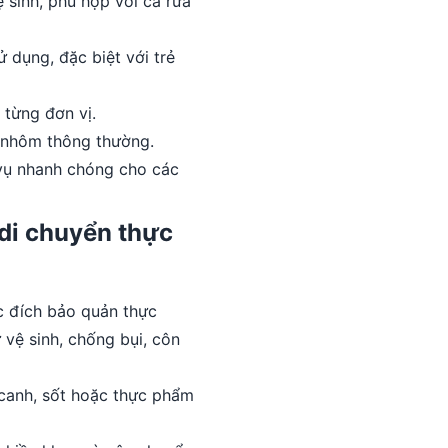
 sinh, phù hợp với cả rửa
 dụng, đặc biệt với trẻ
 từng đơn vị.
c nhôm thông thường.
 vụ nhanh chóng cho các
 di chuyển thực
c đích bảo quản thực
vệ sinh, chống bụi, côn
 canh, sốt hoặc thực phẩm