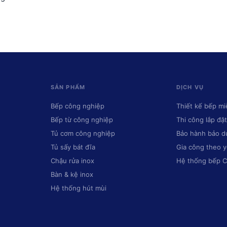
SẢN PHẨM
DỊCH VỤ
Bếp công nghiệp
Thiết kế bếp mi
Bếp từ công nghiệp
Thi công lắp đặt
Tủ cơm công nghiệp
Bảo hành bảo 
Tủ sấy bát đĩa
Gia công theo 
Chậu rửa inox
Hệ thống bếp 
Bàn & kệ inox
Hệ thống hút mùi