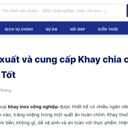
DỊCH VỤ CHÍNH
DỰ ÁN
HỎI ĐÁP
KIẾN THỨC
xuất và cung cấp Khay chia 
 Tốt
 Thống
loại
khay inox công nghiệp
được thiết kế có nhiều ngăn riê
 xào, tráng miệng trong một suất ăn hoàn chỉnh. Khay thư
m bền, không gỉ, dễ vệ sinh và an toàn với thực phẩm. Hiện