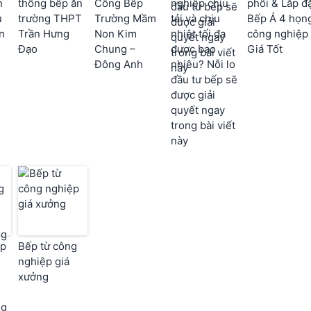
n
thống bếp ăn
Công Bếp
nghiệp chịu
phối & Lắp đ
u
trường THPT
Trường Mầm
tải và chịu
Bếp Á 4 họn
n
Trần Hưng
Non Kim
nhiệt tối đa
công nghiệp
Đạo
Chung –
được bao
Giá Tốt
Đông Anh
nhiêu? Nỗi lo
đầu tư bếp sẽ
được giải
quyết ngay
trong bài viết
này
ếp
Bếp từ công
nghiệp giá
xưởng
ng