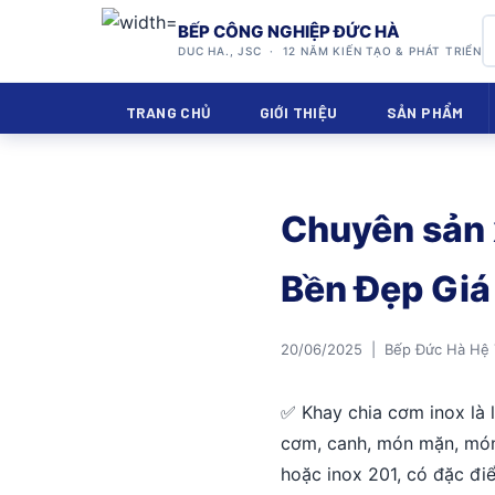
BẾP CÔNG NGHIỆP ĐỨC HÀ
DUC HA., JSC · 12 NĂM KIẾN TẠO & PHÁT TRIỂN
TRANG CHỦ
GIỚI THIỆU
SẢN PHẨM
Chuyên sản 
Bền Đẹp Giá
20/06/2025 | Bếp Đức Hà Hệ
✅ Khay chia cơm inox là 
cơm, canh, món mặn, món
hoặc inox 201, có đặc điể