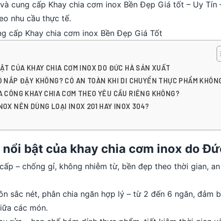
t và cung cấp Khay chia cơm inox Bền Đẹp Giá tốt – Uy Tín
o nhu cầu thực tế.
BẬT CỦA KHAY CHIA CƠM INOX DO ĐỨC HÀ SẢN XUẤT
Ó NẮP ĐẬY KHÔNG? CÓ AN TOÀN KHI DI CHUYỂN THỰC PHẨM KHÔN
A CÔNG KHAY CHIA CƠM THEO YÊU CẦU RIÊNG KHÔNG?
NOX NÊN DÙNG LOẠI INOX 201 HAY INOX 304?
 nổi bật của khay chia cơm inox do Đứ
cấp – chống gỉ, không nhiễm từ, bền đẹp theo thời gian, an
ôn sắc nét, phân chia ngăn hợp lý – từ 2 đến 6 ngăn, đảm b
giữa các món.