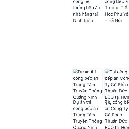
công hệ
công Bếp ă
thống bếp ăn
Trường Tiể
nhà hàng tại
Học Phú Yê
Ninh Bình
– Hà Nội
Dự án thi
Thi công b
công bếp ăn
ăn Công Ty
Trung Tâm
Cổ Phần
Truyền Thông
Thuận Đức
Quảng Ninh
ECO tại Hư