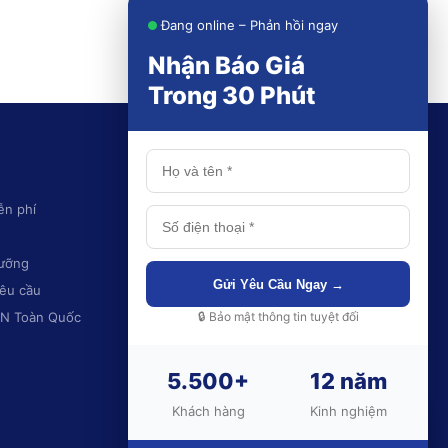
Đang online – Phản hồi ngay
Nhận Báo Giá
Trong 30 Phút
KHU VỰC PHỤC VỤ
ễn phí
Thái Nguyên
Hà Nội
dưỡng
Ninh Bình
Gửi Yêu Cầu Ngay →
yêu cầu
Hải Phòng
🔒 Bảo mật thông tin tuyệt đối
CN Toàn Quốc
Quảng Ninh
Và toàn quốc
5.500+
12 năm
Khách hàng
Kinh nghiệm
💬