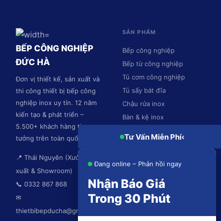
SẢN PHẨM
BẾP CÔNG NGHIỆP
Bếp công nghiệp
ĐỨC HÀ
Bếp từ công nghiệp
Tủ cơm công nghiệp
Đơn vị thiết kế, sản xuất và
Tủ sấy bát đĩa
thi công thiết bị bếp công
nghiệp inox uy tín. 12 năm
Chậu rửa inox
kiến tạo & phát triển –
Bàn & kệ inox
5.500+ khách hàng tin
Hệ thống hút mùi
Tư Vấn Miễn Phí
‹
tưởng trên toàn quốc.
📍 Thái Nguyên (Xưởng sản
Đang online – Phản hồi ngay
xuất & Showroom)
Nhận Báo Giá
📞 0332 867 868
Trong 30 Phút
✉
thietbibepducha@gmail.com