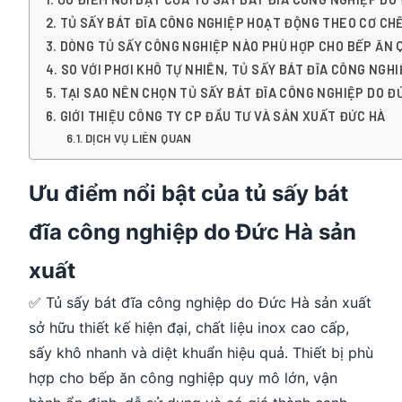
TỦ SẤY BÁT ĐĨA CÔNG NGHIỆP HOẠT ĐỘNG THEO CƠ CHẾ
DÒNG TỦ SẤY CÔNG NGHIỆP NÀO PHÙ HỢP CHO BẾP ĂN 
SO VỚI PHƠI KHÔ TỰ NHIÊN, TỦ SẤY BÁT ĐĨA CÔNG NGHIỆ
TẠI SAO NÊN CHỌN TỦ SẤY BÁT ĐĨA CÔNG NGHIỆP DO Đ
GIỚI THIỆU CÔNG TY CP ĐẦU TƯ VÀ SẢN XUẤT ĐỨC HÀ
DỊCH VỤ LIÊN QUAN
Ưu điểm nổi bật của tủ sấy bát
đĩa công nghiệp do Đức Hà sản
xuất
✅ Tủ sấy bát đĩa công nghiệp do Đức Hà sản xuất
sở hữu thiết kế hiện đại, chất liệu inox cao cấp,
sấy khô nhanh và diệt khuẩn hiệu quả. Thiết bị phù
hợp cho bếp ăn công nghiệp quy mô lớn, vận