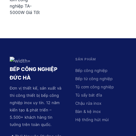
nghiệp TA-
5000W Giá Tốt
SẢN PHẨM
BẾP CÔNG NGHIỆP
Bếp công nghiệp
ĐỨC HÀ
Bếp từ công nghiệp
Tủ cơm công nghiệp
Đơn vị thiết kế, sản xuất và
Tủ sấy bát đĩa
thi công thiết bị bếp công
nghiệp inox uy tín. 12 năm
Chậu rửa inox
kiến tạo & phát triển –
Bàn & kệ inox
5.500+ khách hàng tin
Hệ thống hút mùi
tưởng trên toàn quốc.