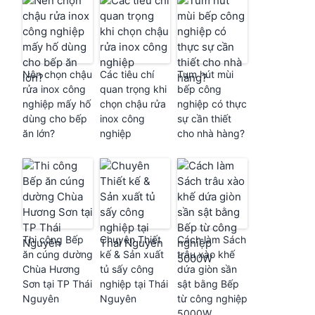
Nên chọn chậu
Các tiêu chí
Tum hút mùi
rửa inox công
quan trọng khi
bếp công
nghiệp mấy hố
chọn chậu rửa
nghiệp có thực
dùng cho bếp
inox công
sự cần thiết
ăn lớn?
nghiệp
cho nhà hàng?
Thi công Bếp
Chuyên Thiết
Cách làm Sách
ăn cúng dường
kế & Sản xuất
trâu xào khế
Chùa Hương
tủ sấy công
dứa giòn sần
Sơn tại TP Thái
nghiệp tại Thái
sật bằng Bếp
Nguyên
Nguyên
từ công nghiệp
5000W