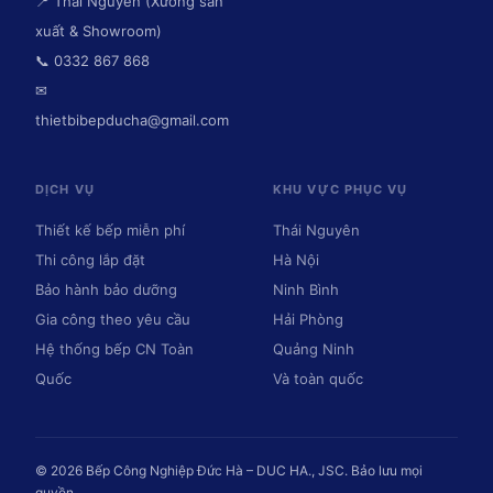
📍 Thái Nguyên (Xưởng sản
xuất & Showroom)
📞 0332 867 868
✉
thietbibepducha@gmail.com
DỊCH VỤ
KHU VỰC PHỤC VỤ
Thiết kế bếp miễn phí
Thái Nguyên
Thi công lắp đặt
Hà Nội
Bảo hành bảo dưỡng
Ninh Bình
Gia công theo yêu cầu
Hải Phòng
Hệ thống bếp CN Toàn
Quảng Ninh
Quốc
Và toàn quốc
© 2026 Bếp Công Nghiệp Đức Hà – DUC HA., JSC. Bảo lưu mọi
quyền.