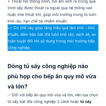
+ Thoát hơi thông minh, hơi ẩm sinh ra trong quá
trình sấy được thoát ra ngoài qua hệ thống van
hoặc khe thoát khí, giúp môi trường trong tủ luôn
khô ráo, hạn chế tái nhiễm khuẩn.
👉 Cơ chế này giúp tăng hiệu quả làm khô – khử
khuẩn, đảm bảo bát đĩa luôn khô ráo, sạch sẽ, an
toàn tuyệt đối khi sử dụng trong môi trường bếp
công nghiệp.
Dòng tủ sấy công nghiệp nào
phù hợp cho bếp ăn quy mô vừa
và lớn?
✅ Đối với bếp ăn quy mô vừa và lớn, nên lựa chọn
tủ sấy bát đĩa công nghiệp 2 cánh hoặc
tủ sấy