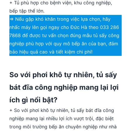
+ Tủ phù hợp cho bệnh viện, khu công nghiệp,
bếp tập thể lớn.
=> Nếu gặp khó khăn trong việc lựa chọn, hãy
nhấc máy lên gọi ngay cho Đức Hà theo 033 286
7868 để được tư vấn chọn đúng mẫu tủ sấy công
nghiệp phù hợp với quy mô bếp ăn của bạn, đảm
bảo hiệu quả cao và tiết kiệm chi phí!
So với phơi khô tự nhiên, tủ sấy
bát đĩa công nghiệp mang lại lợi
ích gì nổi bật?
+ So với phơi khô tự nhiên, tủ sấy bát đĩa công
nghiệp mang lại nhiều lợi ích vượt trội, đặc biệt
trong môi trường bếp ăn chuyên nghiệp như nhà