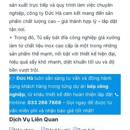
sản xuất trực tiếp và quy trình làm việc chuyên
nghiệp, công ty Đức Hà cam kết mang đến sản
phẩm chất lượng cao – giá thành hợp lý – lắp đặt
tận nơi.
+ Trong đó, Tủ sấy bát đĩa công nghiệp giá xưởng
làm từ chất liệu inox cao cấp là một trong những
sản phẩm thế mạnh, nổi bật với thiết kế hiện đại,
hiệu quả sấy khô nhanh, diệt khuẩn tối ưu và độ
bền vượt trội.
👉
Đức Hà
luôn sẵn sàng tư vấn và đồng hành
cùng khách hàng trong từng dự án
bếp công
nghiệp
, từ khâu thiết kế đến hoàn thiện lắp đặt 📞
Hotline:
033 286 7868
– Gọi ngay để được tư
vấn miễn phí và nhận báo giá tốt nhất!
Dịch Vụ Liên Quan