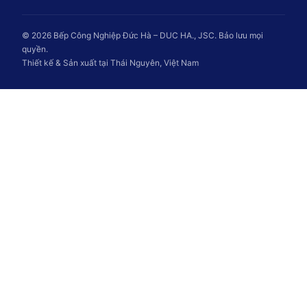
© 2026 Bếp Công Nghiệp Đức Hà – DUC HA., JSC. Bảo lưu mọi
quyền.
Thiết kế & Sản xuất tại Thái Nguyên, Việt Nam