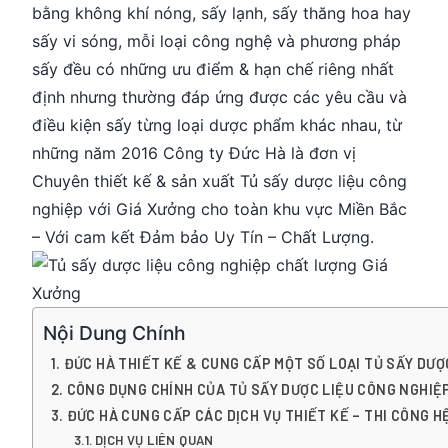
bằng không khí nóng, sấy lạnh, sấy thăng hoa hay
sấy vi sóng, mỗi loại công nghệ và phương pháp
sấy đều có những ưu điểm & hạn chế riêng nhất
định nhưng thường đáp ứng được các yêu cầu và
điều kiện sấy từng loại dược phẩm khác nhau, từ
những năm 2016 Công ty Đức Hà là đơn vị
Chuyên thiết kế & sản xuất Tủ sấy dược liệu công
nghiệp với Giá Xưởng cho toàn khu vực Miền Bắc
– Với cam kết Đảm bảo Uy Tín – Chất Lượng.
Nội Dung Chính
ĐỨC HÀ THIẾT KẾ & CUNG CẤP MỘT SỐ LOẠI TỦ SẤY DƯỢ
CÔNG DỤNG CHÍNH CỦA TỦ SẤY DƯỢC LIỆU CÔNG NGHIỆ
ĐỨC HÀ CUNG CẤP CÁC DỊCH VỤ THIẾT KẾ – THI CÔNG 
DỊCH VỤ LIÊN QUAN