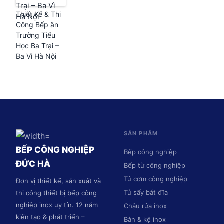
Thiết Kế & Thi
Công Bếp ăn
Trường Tiểu
Học Ba Trại –
Ba Vì Hà Nội
SẢN PHẨM
BẾP CÔNG NGHIỆP
Bếp công nghiệp
ĐỨC HÀ
Bếp từ công nghiệp
Tủ cơm công nghiệp
Đơn vị thiết kế, sản xuất và
Tủ sấy bát đĩa
thi công thiết bị bếp công
nghiệp inox uy tín. 12 năm
Chậu rửa inox
kiến tạo & phát triển –
Bàn & kệ inox