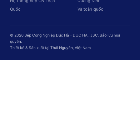
Hệ thống bếp CN Toàn
Quảng Ninh
Quốc
Và toàn quốc
© 2026 Bếp Công Nghiệp Đức Hà – DUC HA., JSC. Bảo lưu mọi
quyền.
Thiết kế & Sản xuất tại Thái Nguyên, Việt Nam