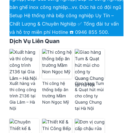
bàn ghế inox công nghiệp…vv. Đức hà có đội ngũ
Setup Hệ thống nhà bếp công nghiệp Uy Tín –
Chất Lượng & Chuyên Nghiệp ✅ Tổng đài tư vấn
và hỗ trợ miễn phí Hotline ☎️ 0946 855 500.
Dịch Vụ Liên Quan
Xuất hàng và
Thi công hệ
Giao hàng Tum
thi công công
thống bếp ăn
& Quạt hút mùi
trình Z136 tại
trường Mầm
cho công ty
Gia Lâm – Hà
Non Ngọc Mỹ
Quang Chung
Nội
tại Hà Nội