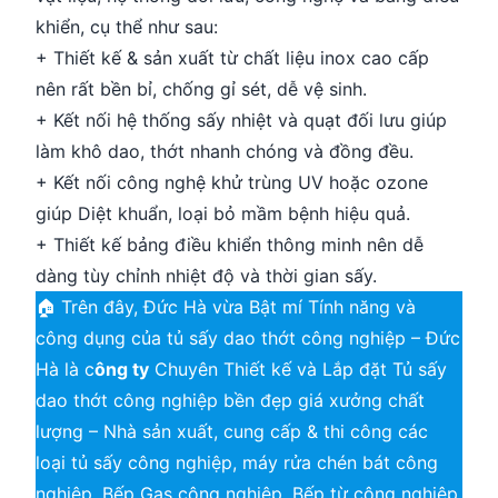
khiển, cụ thể như sau:
+ Thiết kế & sản xuất từ chất liệu inox cao cấp
nên rất bền bỉ, chống gỉ sét, dễ vệ sinh.
+ Kết nối hệ thống sấy nhiệt và quạt đối lưu giúp
làm khô dao, thớt nhanh chóng và đồng đều.
+ Kết nối công nghệ khử trùng UV hoặc ozone
giúp Diệt khuẩn, loại bỏ mầm bệnh hiệu quả.
+ Thiết kế bảng điều khiển thông minh nên dễ
dàng tùy chỉnh nhiệt độ và thời gian sấy.
🏠 Trên đây, Đức Hà vừa Bật mí Tính năng và
công dụng của tủ sấy dao thớt công nghiệp – Đức
Hà là c
ông ty
Chuyên Thiết kế và Lắp đặt Tủ sấy
dao thớt công nghiệp bền đẹp giá xưởng chất
lượng – Nhà sản xuất, cung cấp & thi công các
loại tủ sấy công nghiệp, máy rửa chén bát công
nghiệp, Bếp Gas công nghiệp, Bếp từ công nghiệp,