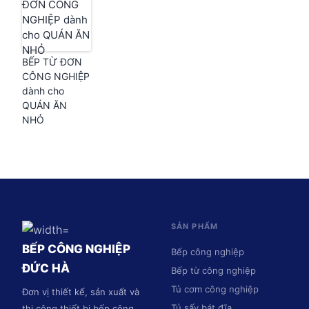
BẾP TỪ ĐƠN
CÔNG NGHIỆP
dành cho
QUÁN ĂN
NHỎ
SẢN PHẨM
BẾP CÔNG NGHIỆP
Bếp công nghiệp
ĐỨC HÀ
Bếp từ công nghiệp
Tủ cơm công nghiệp
Đơn vị thiết kế, sản xuất và
Tủ sấy bát đĩa
thi công thiết bị bếp công