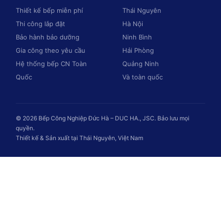
Thiết kế bếp miễn phí
Thái Nguyên
Thi công lắp đặt
Hà Nội
Bảo hành bảo dưỡng
Ninh Bình
Gia công theo yêu cầu
Hải Phòng
Hệ thống bếp CN Toàn
Quảng Ninh
Quốc
Và toàn quốc
© 2026 Bếp Công Nghiệp Đức Hà – DUC HA., JSC. Bảo lưu mọi
quyền.
Thiết kế & Sản xuất tại Thái Nguyên, Việt Nam