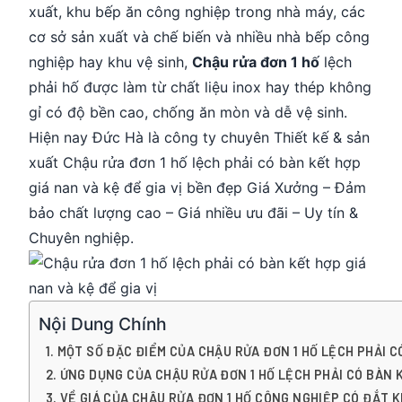
xuất, khu bếp ăn công nghiệp trong nhà máy, các
cơ sở sản xuất và chế biến và nhiều nhà bếp công
nghiệp hay khu vệ sinh,
Chậu rửa đơn 1 hố
lệch
phải hố được làm từ chất liệu inox hay thép không
gỉ có độ bền cao, chống ăn mòn và dễ vệ sinh.
Hiện nay Đức Hà là công ty chuyên Thiết kế & sản
xuất Chậu rửa đơn 1 hố lệch phải có bàn kết hợp
giá nan và kệ để gia vị bền đẹp Giá Xưởng – Đảm
bảo chất lượng cao – Giá nhiều ưu đãi – Uy tín &
Chuyên nghiệp.
Nội Dung Chính
MỘT SỐ ĐẶC ĐIỂM CỦA CHẬU RỬA ĐƠN 1 HỐ LỆCH PHẢI CÓ
ỨNG DỤNG CỦA CHẬU RỬA ĐƠN 1 HỐ LỆCH PHẢI CÓ BÀN K
VỀ GIÁ CỦA CHẬU RỬA ĐƠN 1 HỐ CÔNG NGHIỆP CÓ ĐẮT 