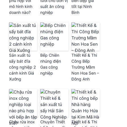
phù hợp với
tươi cho đơn vị
bền đẹp giá
mô hình kinh
suất ăn công
tốt tại Ninh
doanh nào?
nghiệp
Bình
Sản xuất tủ
Bếp Chiên
Thiết Kế & Thi
sấy bát đĩa
nhúng điện
Công Bếp
công nghiệp 2
Gas công
Trường Mầm
cánh kính Giá
nghiệp
Non Hoa Sen –
Xưởng
Đông Anh
Chậu rửa inox
Chuyên Thiết
Thiết kế & Thi