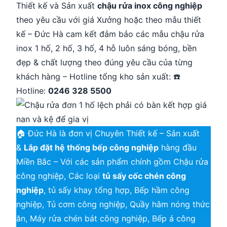
Thiết kế và Sản xuất
chậu rửa inox công nghiệp
theo yêu cầu với giá Xưởng hoặc theo mẫu thiết
kế – Đức Hà cam kết đảm bảo các mẫu chậu rửa
inox 1 hố, 2 hố, 3 hố, 4 hỗ luôn sáng bóng, bền
đẹp & chất lượng theo đúng yêu cầu của từng
khách hàng – Hotline tổng kho sản xuất: ☎️
Hotline:
0246 328 5500
🏠 Đức Hà là đơn vị Chuyên Thiết kế – Sản xuất
&
Lắp đặt hệ thống bếp công nghiệp
hàng đầu
Miền Bắc – Với các sản phẩm chính gồm Chậu rửa
công nghiệp, Các loại
tủ sấy cốc chén công
nghiệp
, tủ sấy khay tổng hợp, Bếp hầm công
nghiệp, Tủ cơm công nghiệp, Quầy hâm nóng thức
ăn, Máy rửa chén bát công nghiệp, Bếp á công