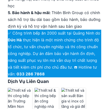
học
5. Bảo hành & hậu mãi:
Thiên Bình Group có chính
sách hỗ trợ lâu dài bao gồm bảo hành, bảo dưỡng
định kỳ và hỗ trợ vận hành sau bàn giao
✅ Công trình bếp ăn 2000 suất tại Quảng Ninh do
Đức Hà
thực hiện là một minh chứng cho trình độ
tổ chức, tư vấn chuyên nghiệp và thi công chuẩn
công nghiệp. Dự án đảm bảo vận hành ổn định,
năng suất phục vụ lớn mà vẫn duy trì chất lượng
và tiết kiệm chi phí cho chủ đầu tư. ☎️ Hotline tư
vấn:
033 286 7868
Dịch Vụ Liên Quan