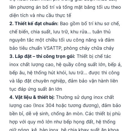
lên phương án bố trí và tổng mặt bằng tối ưu theo
diện tích và nhu cầu thực tế
2. Thiết kế đạt chuẩn:
Bao gồm bố trí khu sơ chế,
chế biến, chia suất, lưu trữ, khu rửa… tuân thủ
nguyên tắc một chiều tối ưu công năng và đảm
bảo tiêu chuẩn VSATTP, phòng cháy chữa cháy
3. Lắp đặt – thi công trọn gói:
Thiết bị chế tác
inox chất lượng cao, hệ quầy công suất lớn, bếp á,
bếp âu, hệ thống hút khói, lưu trữ… được thi công
và lắp đặt chuyên nghiệp, đảm bảo vận hành liên
tục đáp ứng suất ăn lớn
4. Vật liệu & thiết bị:
Thường sử dụng inox chất
lượng cao (Inox 304 hoặc tương đương), đảm bảo
bền bỉ, dễ vệ sinh, chống ăn mòn. Các thiết bị phù
hợp với quy mô lớn như bếp họng đất, hệ thống
giữ nóng, kệ, bàn inox, hệ chia khay suất ăn khoa