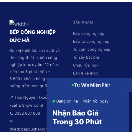
SẢN PHẨM
BẾP CÔNG NGHIỆP
Bếp công nghiệp
ĐỨC HÀ
Bếp từ công nghiệp
Tủ cơm công nghiệp
Đơn vị thiết kế, sản xuất và
Tủ sấy bát đĩa
thi công thiết bị bếp công
nghiệp inox uy tín. 12 năm
Chậu rửa inox
kiến tạo & phát triển –
Bàn & kệ inox
5.500+ khách hàng tin
Hệ thống hút mùi
Tư Vấn Miễn Phí
‹
tưởng trên toàn quốc.
📍 Thái Nguyên (Xưởng sản
Đang online – Phản hồi ngay
xuất & Showroom)
Nhận Báo Giá
📞 0332 867 868
Trong 30 Phút
✉
thietbibepducha@gmail.com