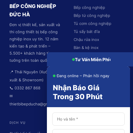
BẾP CÔNG NGHIỆP
Bếp công nghiệp
ĐỨC HÀ
Bếp từ công nghiệp
Tủ cơm công nghiệp
Đơn vị thiết kế, sản xuất và
Tủ sấy bát đĩa
thi công thiết bị bếp công
nghiệp inox uy tín. 12 năm
Chậu rửa inox
kiến tạo & phát triển –
Bàn & kệ inox
5.500+ khách hàng tin
Hệ thống hút mùi
Tư Vấn Miễn Phí
‹
tưởng trên toàn quốc.
📍 Thái Nguyên (Xưởng sản
Đang online – Phản hồi ngay
xuất & Showroom)
Nhận Báo Giá
📞 0332 867 868
Trong 30 Phút
✉
thietbibepducha@gmail.com
DỊCH VỤ
KHU VỰC PHỤC VỤ